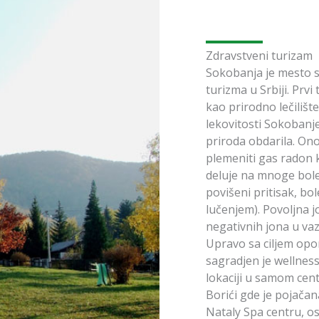
Zdravstveni turizam
Sokobanja je mesto s
turizma u Srbiji. Prv
kao prirodno lečilišt
lekovitosti Sokobanje
priroda obdarila. Ono
plemeniti gas radon 
deluje na mnoge boles
povišeni pritisak, bo
lučenjem). Povoljna j
negativnih jona u va
Upravo sa ciljem opo
sagradjen je wellness
lokaciji u samom cent
Borići gde je pojačan
Nataly Spa centru, o