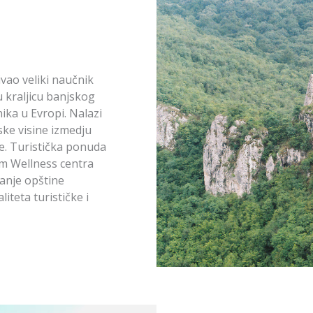
ivao veliki naučnik
u kraljicu banjskog
ka u Evropi. Nalazi
ke visine izmedju
e. Turistička ponuda
om Wellness centra
nanje opštine
iteta turističke i