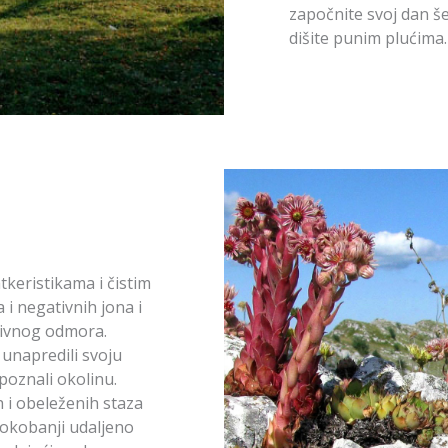
započnite svoj dan š
dišite punim plućima.
keristikama i čistim
i negativnih jona i
aktivnog odmora.
 unapredili svoju
upoznali okolinu.
h i obeleženih staza
 Sokobanji udaljeno