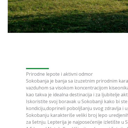
Prirodne lepote i aktivni odmor
Sokobanja je banja sa izuzetnim prirodnim karat
vazduhom sa visokom koncentracijom kiseonika 
kao takva je idealna destinacija i za ljubitelje 
Iskoristite svoj boravak u Sokobanji kako bi ste
kondiciju,doprineli poboljšanju svog zdravlja i 
Sokobanju karakteriše veliki broj lepo uredjeni
za šetnju. Lepterija je najposećenije izletište u