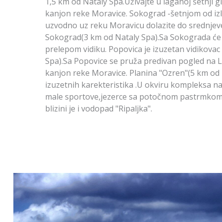
1,5 km od Nataly Spa.Uživajte u laganoj šetnji g
kanjon reke Moravice. Sokograd -šetnjom od izle
uzvodno uz reku Moravicu dolazite do srednje
Sokograd(3 km od Nataly Spa).Sa Sokograda će t
prelepom vidiku. Popovica je izuzetan vidikovac
Spa).Sa Popovice se pruža predivan pogled na L
kanjon reke Moravice. Planina "Ozren"(5 km od
izuzetnih karekteristika .U okviru kompleksa na
male sportove,jezerce sa potočnom pastrmkom
blizini je i vodopad "Ripaljka".