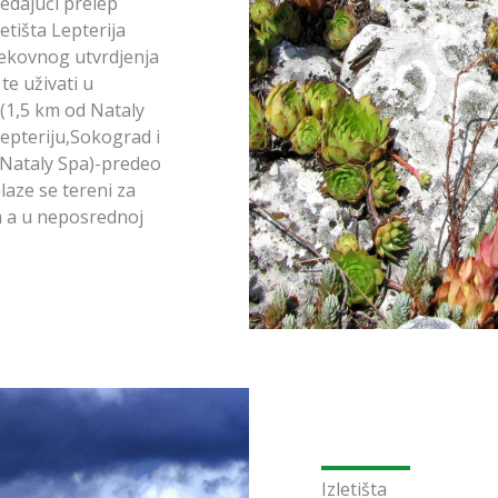
ledajući prelep
tišta Lepterija
vekovnog utvrdjenja
e uživati u
 (1,5 km od Nataly
epteriju,Sokograd i
 Nataly Spa)-predeo
laze se tereni za
 a u neposrednoj
Izletišta