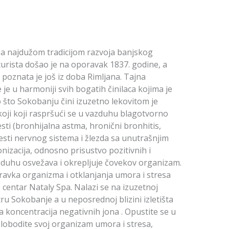
a najdužom tradicijom razvoja banjskog
i turista došao je na oporavak 1837. godine, a
e poznata je još iz doba Rimljana. Tajna
 je u harmoniji svih bogatih činilaca kojima je
 što Sokobanju čini izuzetno lekovitom je
koji koji raspršući se u vazduhu blagotvorno
ti (bronhijalna astma, hronični bronhitis,
lesti nervnog sistema i žlezda sa unutrašnjim
onizacija, odnosno prisustvo pozitivnih i
zduhu osvežava i okrepljuje čovekov organizam.
ravka organizma i otklanjanja umora i stresa
 centar Nataly Spa. Nalazi se na izuzetnoj
ru Sokobanje a u neposrednoj blizini izletišta
a koncentracija negativnih jona . Opustite se u
slobodite svoj organizam umora i stresa,