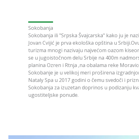
Sokobanja
Sokobanja ili "Srpska Švajcarska" kako ju je naz
Jovan Cvijić je prva ekološka opština u Srbiji.Ov
turizma mnogi nazivaju najvećom oazom kiseoni
se u jugoistočnom delu Srbije na 400m nadmors
planina Ozren i Rtnja ,na obalama reke Moravic
Sokobanje je u velikoj meri proširena izgradnj
Nataly Spa u 2017 godini o čemu svedoči i priz
Sokobanja za izuzetan doprinos u podizanju kval
ugostiteljske ponude.