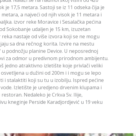
 je 17,5 metara. Sastoji se iz 11 odseka čija je
metara, a najveći od njih visok je 11 metara i
aljka. izvor reke Moravice i Sesalačka pećina
 od Sokobanje udaljen je 15 km, izuzetan
 reka nastaje od više izvora koji se ne mogu
ijaju sa dna rečnog korita. Izvire na mestu
" u podnožju planine Device. U neposrednoj
olovi za odmor u predivnom prirodnom ambijentu.
š jedno atraktivno izletište koje privlači veliki
e osvetljena u dužini od 200m i i mogu se lepo
iti i stalaktiti koji su tu u izobilju. Ispred pećine
e vode. Izletište je uredjeno drvenim klupama i
i restoran. Nedaleko je Crkva Sv. Ilije,
tivu kneginje Perside Karadjordjević u 19 veku