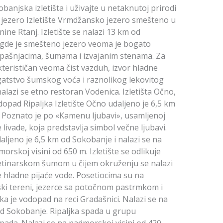
banjska izletišta i uživajte u netaknutoj prirodi
 jezero Izletište Vrmdžansko jezero smešteno u
ne Rtanj. Izletište se nalazi 13 km od
gde je smešteno jezero veoma je bogato
pašnjacima, šumama i izvajanim stenama. Za
terističan veoma čist vazduh, izvor hladne
ogatstvo šumskog voća i raznolikog lekovitog
a nalazi se etno restoran Vodenica. Izletišta Očno,
dopad Ripaljka Izletište Očno udaljeno je 6,5 km
 Poznato je po «Kamenu ljubavi», usamljenoj
e livade, koja predstavlja simbol večne ljubavi.
daljeno je 6,5 km od Sokobanje i nalazi se na
orskoj visini od 650 m. Izletište se odlikuje
tinarskom šumom u čijem okruženju se nalazi
te hladne pijaće vode. Posetiocima su na
ski tereni, jezerce sa potočnom pastrmkom i
jka je vodopad na reci Gradašnici. Nalazi se na
od Sokobanje. Ripaljka spada u grupu
ada. Nalazi se na nadmorskoj visini od 420