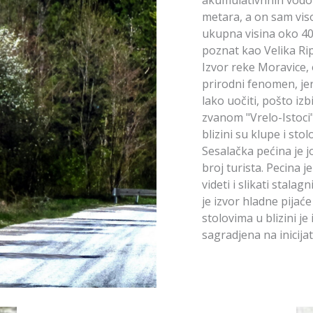
metara, a on sam visok
ukupna visina oko 40 
poznat kao Velika Rip
Izvor reke Moravice,
prirodni fenomen, jer
lako uočiti, pošto izb
zvanom "Vrelo-Istoci
blizini su klupe i st
Sesalačka pećina je jo
broj turista. Pecina j
videti i slikati stalagn
je izvor hladne pijać
stolovima u blizini je 
sagradjena na inicija