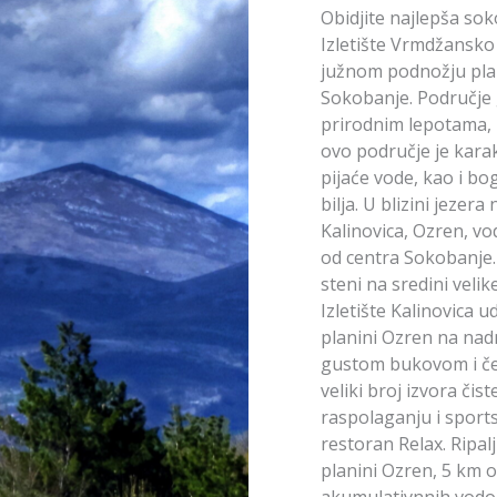
Obidjite najlepša soko
Izletište Vrmdžansko
južnom podnožju plani
Sokobanje. Područje 
prirodnim lepotama, 
ovo područje je karak
pijaće vode, kao i b
bilja. U blizini jezer
Kalinovica, Ozren, vo
od centra Sokobanje.
steni na sredini velik
Izletište Kalinovica u
planini Ozren na nadm
gustom bukovom i če
veliki broj izvora čis
raspolaganju i sport
restoran Relax. Ripal
planini Ozren, 5 km 
akumulativnnih vodop